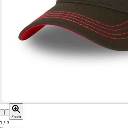
Zoom
1
/
3