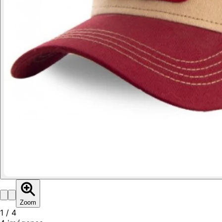
Zoom
1
/
4