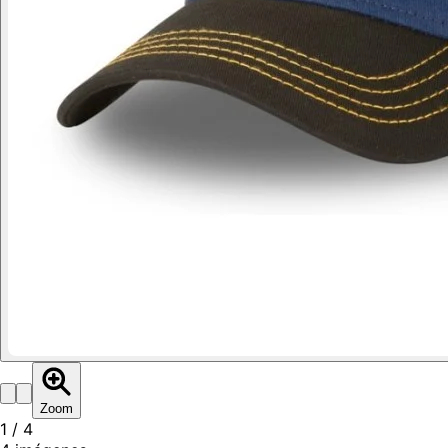
Zoom
1
/
4